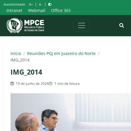
Pular
|
|
Acessibilidade:
A+
A-
para
Intranet
Webmail
Office 365
o
conteúdo
Início
/
Reuniões PGJ em Juazeiro do Norte
/
IMG_2014
IMG_2014
19 de junho de 2026
1 min de leitura