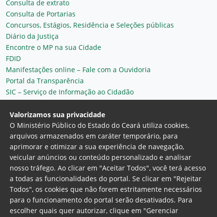
Consulta de extrato
Consulta de Portarias
Concursos, Estágios, Residência e Seleções públicas
Diário da Justiça
Encontre o MP na sua Cidade
FDID
Manifestações online – Fale com a Ouvidoria
Portal da Transparência
SIC – Serviço de Informação ao Cidadão
Plantão MP do Ceará
Secretaria Geral
Valorizamos sua privacidade
O Ministério Público do Estado do Ceará utiliza cookies,
arquivos armazenados em caráter temporário, para
aprimorar e otimizar a sua experiência de navegação,
veicular anúncios ou conteúdo personalizado e analisar
nosso tráfego. Ao clicar em "Aceitar Todos", você terá acesso
a todas as funcionalidades do portal. Se clicar em "Rejeitar
Todos", os cookies que não forem estritamente necessários
para o funcionamento do portal serão desativados. Para
Ministério Público do Estado do Ceará
escolher quais quer autorizar, clique em "Gerenciar
Procuradoria Geral de Justiça
Av. Gen. Afonso