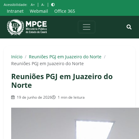
Pular
|
|
Acessibilidade:
A+
A-
para
Intranet
Webmail
Office 365
o
conteúdo
Início
/
Reuniões PGJ em Juazeiro do Norte
/
Reuniões PGJ em Juazeiro do Norte
Reuniões PGJ em Juazeiro do
Norte
19 de junho de 2026
1 min de leitura