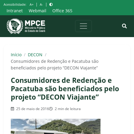
Pular
|
|
Acessibilidade:
A+
A-
para
Intranet
Webmail
Office 365
o
conteúdo
Início
/
DECON
/
Consumidores de Redenção e Pacatuba são
beneficiados pelo projeto “DECON Viajante”
Consumidores de Redenção e
Pacatuba são beneficiados pelo
projeto “DECON Viajante”
25 de maio de 2016
2 min de leitura