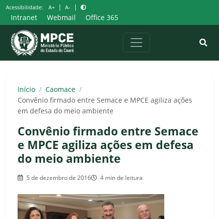
Pular
|
|
Acessibilidade:
A+
A-
para
Intranet
Webmail
Office 365
o
conteúdo
Início
/
Caomace
/
Convênio firmado entre Semace e MPCE agiliza ações
em defesa do meio ambiente
Convênio firmado entre Semace
e MPCE agiliza ações em defesa
do meio ambiente
5 de dezembro de 2016
4 min de leitura