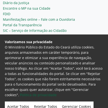
Diário da Justiça
Encontre o MP na sua Cidade
FDID
Manifestações online – Fale com a Ouvidoria
Portal da Transparência
SIC – Serviço de Informação ao Cidadão
Plantão MP do Ceará
Secretaria Geral
Valorizamos sua privacidade
O Ministério Público do Estado do Ceará utiliza cookies,
arquivos armazenados em caráter temporário, para
aprimorar e otimizar a sua experiência de navegação,
veicular anúncios ou conteúdo personalizado e analisar
nosso tráfego. Ao clicar em "Aceitar Todos", você terá acesso
a todas as funcionalidades do portal. Se clicar em "Rejeitar
Todos", os cookies que não forem estritamente necessários
para o funcionamento do portal serão desativados. Para
Ministério Público do Estado do Ceará
escolher quais quer autorizar, clique em "Gerenciar
Procuradoria Geral de Justiça
Av. Gen. Afonso
cookies".
Politica de privacidade
Albuquerque Lima, 130 - Cambeba - CEP:
60.822-325 - Fortaleza, Ceará. Brasil
Aceitar Todos
Rejeitar Todos
Gerenciar Cookies
Home Page
Intranet
Webmail
Office 365