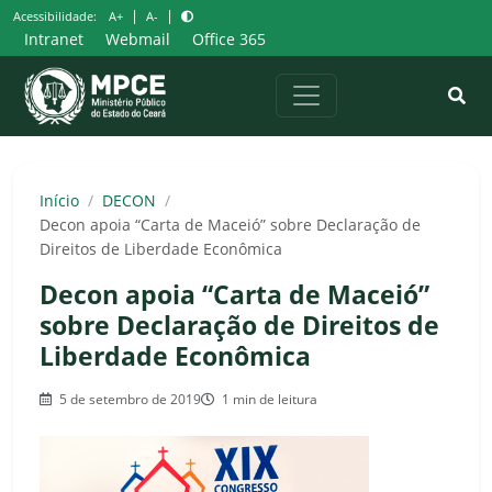
Pular
|
|
Acessibilidade:
A+
A-
para
Intranet
Webmail
Office 365
o
conteúdo
Início
/
DECON
/
Decon apoia “Carta de Maceió” sobre Declaração de
Direitos de Liberdade Econômica
Decon apoia “Carta de Maceió”
sobre Declaração de Direitos de
Liberdade Econômica
5 de setembro de 2019
1 min de leitura