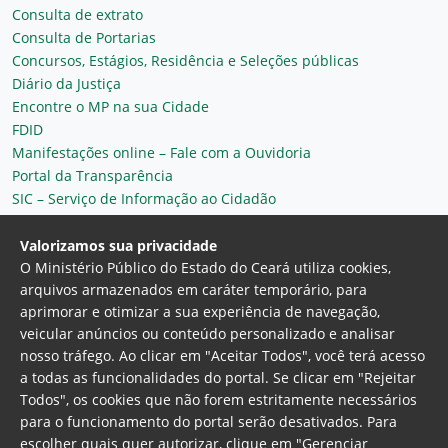
Consulta de extrato
Consulta de Portarias
Concursos, Estágios, Residência e Seleções públicas
Diário da Justiça
Encontre o MP na sua Cidade
FDID
Manifestações online – Fale com a Ouvidoria
Portal da Transparência
SIC – Serviço de Informação ao Cidadão
Plantão MP do Ceará
Secretaria Geral
Valorizamos sua privacidade
O Ministério Público do Estado do Ceará utiliza cookies,
arquivos armazenados em caráter temporário, para
aprimorar e otimizar a sua experiência de navegação,
veicular anúncios ou conteúdo personalizado e analisar
nosso tráfego. Ao clicar em "Aceitar Todos", você terá acesso
a todas as funcionalidades do portal. Se clicar em "Rejeitar
Todos", os cookies que não forem estritamente necessários
para o funcionamento do portal serão desativados. Para
Ministério Público do Estado do Ceará
escolher quais quer autorizar, clique em "Gerenciar