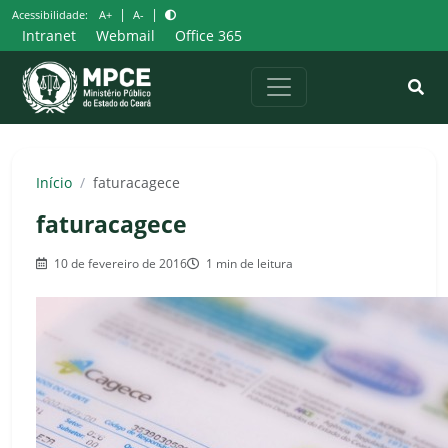
Pular
|
|
Acessibilidade:
A+
A-
para
Intranet
Webmail
Office 365
o
conteúdo
Início
/
faturacagece
faturacagece
10 de fevereiro de 2016
1 min de leitura