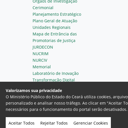
Órgãos de Investigação
Cerimonial
Planejamento Estratégico
Plano Geral de Atuação
Unidades Regionais
Mapa de Entrância das
Promotorias de Justiça
JURDECON
NUCRIM
NURCIV
Memorial
Laboratório de Inovação
Transformação Digital
Valorizamos sua privacidade
O Ministério Público do Estado do Ceará utiliza cookies, arqui
personalizado e analisar nosso tráfego. Ao clicar em "Aceitar T
necessários para o funcionamento do portal serão desativados. 
Ministério Público do Estado do 
Av. Gen. Afonso Albuquerque Lim
Aceitar Todos
Rejeitar Todos
Gerenciar Cookies
- Fortaleza, Ceará. Brasil