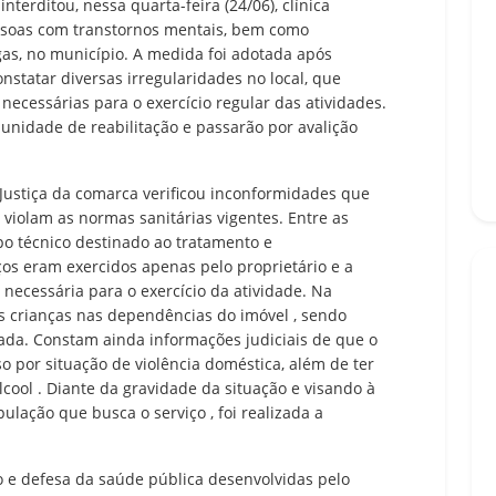
interditou, nessa quarta-feira (24/06), clínica
essoas com transtornos mentais, bem como
gas, no município. A medida foi adotada após
nstatar diversas irregularidades no local, que
necessárias para o exercício regular das atividades.
 unidade de reabilitação e passarão por avalição
e Justiça da comarca verificou inconformidades que
iolam as normas sanitárias vigentes. Entre as
rpo técnico destinado ao tratamento e
s eram exercidos apenas pelo proprietário e a
necessária para o exercício da atividade. Na
ês crianças nas dependências do imóvel , sendo
ada. Constam ainda informações judiciais de que o
so por situação de violência doméstica, além de ter
cool . Diante da gravidade da situação e visando à
lação que busca o serviço , foi realizada a
ão e defesa da saúde pública desenvolvidas pelo