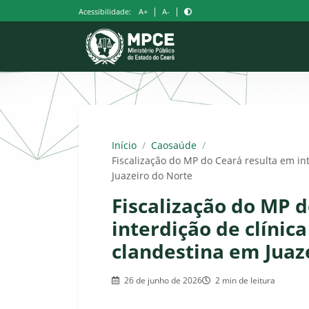
Pular
|
|
Acessibilidade:
A+
A-
para
o
conteúdo
Início
/
Caosaúde
/
Fiscalização do MP do Ceará resulta em int
Juazeiro do Norte
Fiscalização do MP 
interdição de clínica
clandestina em Juaz
26 de junho de 2026
2 min de leitura