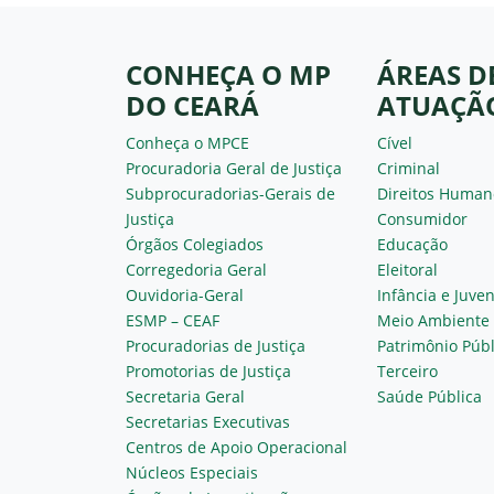
CONHEÇA O MP
ÁREAS D
DO CEARÁ
ATUAÇÃ
Conheça o MPCE
Cível
Procuradoria Geral de Justiça
Criminal
Subprocuradorias-Gerais de
Direitos Human
Justiça
Consumidor
Órgãos Colegiados
Educação
Corregedoria Geral
Eleitoral
Ouvidoria-Geral
Infância e Juve
ESMP – CEAF
Meio Ambiente
Procuradorias de Justiça
Patrimônio Públ
Promotorias de Justiça
Terceiro
Secretaria Geral
Saúde Pública
Secretarias Executivas
Centros de Apoio Operacional
Núcleos Especiais