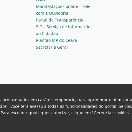
Manifestações online – Fale
com a Ouvidoria
Portal da Transparência
SIC – Serviço de Informação
ao Cidadão
Plantão MP do Ceará
Secretaria Geral
vos armazenados em caráter temporário, para aprimorar e otimizar 
odos", você terá acesso a todas as funcionalidades do portal. Se cl
Para escolher quais quer autorizar, clique em "Gerenciar cookies"
Ceará Procuradoria Geral de Justiça
H
a, 130 - Cambeba - CEP: 60.822-325