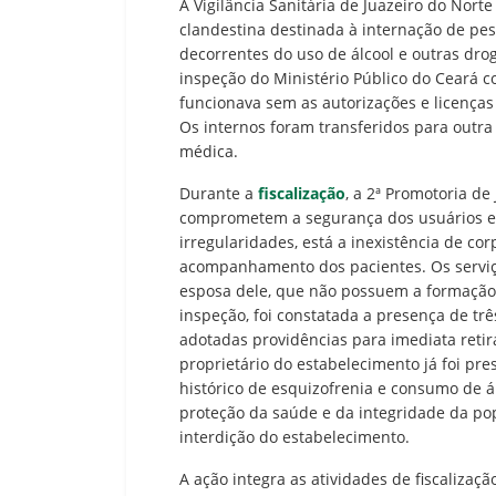
A Vigilância Sanitária de Juazeiro do Norte 
clandestina destinada à internação de p
decorrentes do uso de álcool e outras dro
inspeção do Ministério Público do Ceará co
funcionava sem as autorizações e licenças 
Os internos foram transferidos para outra
médica.
Durante a
fiscalização
, a 2ª Promotoria d
comprometem a segurança dos usuários e v
irregularidades, está a inexistência de co
acompanhamento dos pacientes. Os serviço
esposa dele, que não possuem a formação 
inspeção, foi constatada a presença de tr
adotadas providências para imediata retir
proprietário do estabelecimento já foi pre
histórico de esquizofrenia e consumo de ál
proteção da saúde e da integridade da popu
interdição do estabelecimento.
A ação integra as atividades de fiscalizaç