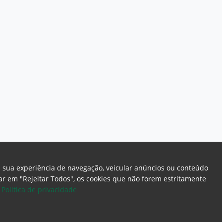
a sua experiência de navegação, veicular anúncios ou conteúdo
icar em "Rejeitar Todos", os cookies que não forem estritamente
.
Politica de privacidade
ome Page
Intranet
Webmail
Office 365