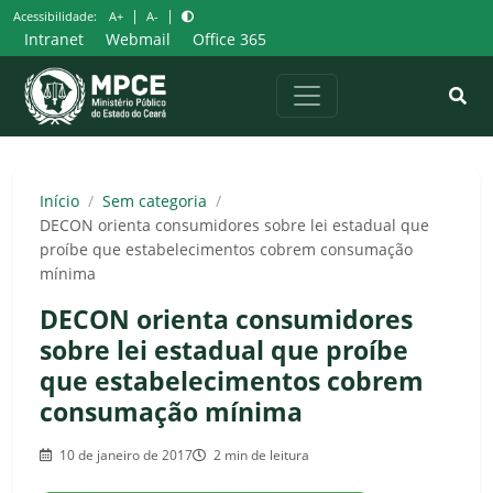
Pular
|
|
Acessibilidade:
A+
A-
para
Intranet
Webmail
Office 365
o
conteúdo
Início
/
Sem categoria
/
DECON orienta consumidores sobre lei estadual que
proíbe que estabelecimentos cobrem consumação
mínima
DECON orienta consumidores
sobre lei estadual que proíbe
que estabelecimentos cobrem
consumação mínima
10 de janeiro de 2017
2 min de leitura