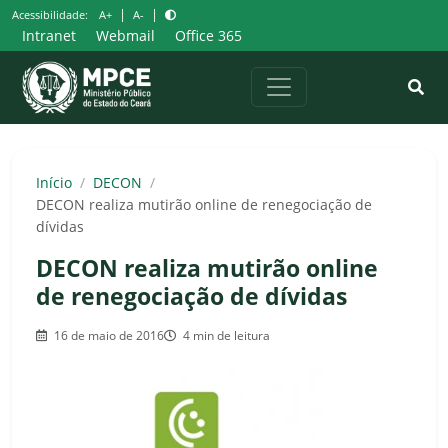
Pular
|
|
Acessibilidade:
A+
A-
para
Intranet
Webmail
Office 365
o
conteúdo
Início
/
DECON
/
DECON realiza mutirão online de renegociação de
dívidas
DECON realiza mutirão online
de renegociação de dívidas
16 de maio de 2016
4 min de leitura