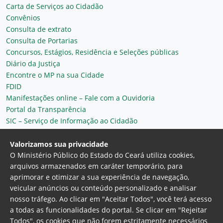
Carta de Serviços ao Cidadão
Convênios
Consulta de extrato
Consulta de Portarias
Concursos, Estágios, Residência e Seleções públicas
Diário da Justiça
Encontre o MP na sua Cidade
FDID
Manifestações online – Fale com a Ouvidoria
Portal da Transparência
SIC – Serviço de Informação ao Cidadão
Plantão MP do Ceará
Secretaria Geral
Valorizamos sua privacidade
O Ministério Público do Estado do Ceará utiliza cookies,
arquivos armazenados em caráter temporário, para
aprimorar e otimizar a sua experiência de navegação,
veicular anúncios ou conteúdo personalizado e analisar
nosso tráfego. Ao clicar em "Aceitar Todos", você terá acesso
a todas as funcionalidades do portal. Se clicar em "Rejeitar
Todos", os cookies que não forem estritamente necessários