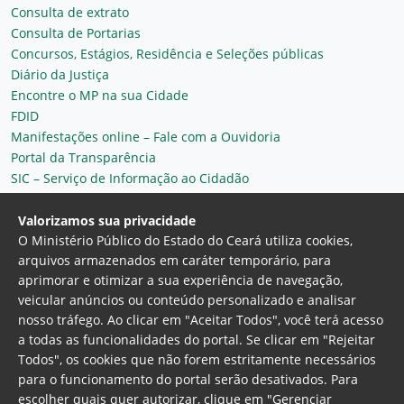
Consulta de extrato
Consulta de Portarias
Concursos, Estágios, Residência e Seleções públicas
Diário da Justiça
Encontre o MP na sua Cidade
FDID
Manifestações online – Fale com a Ouvidoria
Portal da Transparência
SIC – Serviço de Informação ao Cidadão
Plantão MP do Ceará
Secretaria Geral
Valorizamos sua privacidade
O Ministério Público do Estado do Ceará utiliza cookies,
arquivos armazenados em caráter temporário, para
aprimorar e otimizar a sua experiência de navegação,
veicular anúncios ou conteúdo personalizado e analisar
nosso tráfego. Ao clicar em "Aceitar Todos", você terá acesso
a todas as funcionalidades do portal. Se clicar em "Rejeitar
Todos", os cookies que não forem estritamente necessários
para o funcionamento do portal serão desativados. Para
Ministério Público do Estado do Ceará
escolher quais quer autorizar, clique em "Gerenciar