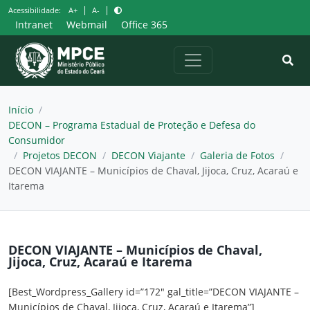
Pular
|
|
Acessibilidade:
A+
A-
para
Intranet
Webmail
Office 365
o
conteúdo
Início
/
DECON – Programa Estadual de Proteção e Defesa do
Consumidor
/
Projetos DECON
/
DECON Viajante
/
Galeria de Fotos
/
DECON VIAJANTE – Municípios de Chaval, Jijoca, Cruz, Acaraú e
Itarema
DECON VIAJANTE – Municípios de Chaval,
Jijoca, Cruz, Acaraú e Itarema
[Best_Wordpress_Gallery id=”172″ gal_title=”DECON VIAJANTE –
Municípios de Chaval, Jijoca, Cruz, Acaraú e Itarema”]