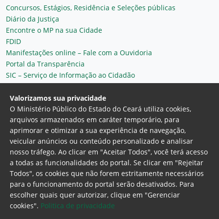
Concursos, Estágios, Residência e Seleções públicas
Diário da Justiça
Encontre o MP na sua Cidade
FDID
Manifestações online – Fale com a Ouvidoria
Portal da Transparência
SIC – Serviço de Informação ao Cidadão
Plantão MP do Ceará
Secretaria Geral
Valorizamos sua privacidade
O Ministério Público do Estado do Ceará utiliza cookies,
arquivos armazenados em caráter temporário, para
aprimorar e otimizar a sua experiência de navegação,
veicular anúncios ou conteúdo personalizado e analisar
nosso tráfego. Ao clicar em "Aceitar Todos", você terá acesso
a todas as funcionalidades do portal. Se clicar em "Rejeitar
Todos", os cookies que não forem estritamente necessários
para o funcionamento do portal serão desativados. Para
Ministério Público do Estado do Ceará
escolher quais quer autorizar, clique em "Gerenciar
Procuradoria Geral de Justiça
Av. Gen. Afonso
cookies".
Politica de privacidade
Albuquerque Lima, 130 - Cambeba - CEP: