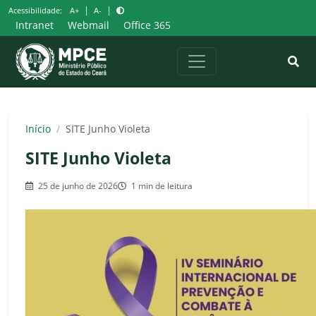
Pular
|
|
Acessibilidade:
A+
A-
para
Intranet
Webmail
Office 365
o
conteúdo
Início
/
SITE Junho Violeta
SITE Junho Violeta
25 de junho de 2026
1 min de leitura