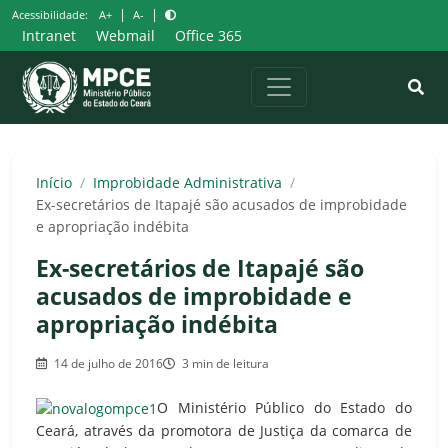
Pular
|
|
Acessibilidade:
A+
A-
para
Intranet
Webmail
Office 365
o
conteúdo
Início
/
Improbidade Administrativa
/
Ex-secretários de Itapajé são acusados de improbidade
e apropriação indébita
Ex-secretários de Itapajé são
acusados de improbidade e
apropriação indébita
14 de julho de 2016
3 min de leitura
O Ministério Público do Estado do
Ceará, através da promotora de Justiça da comarca de