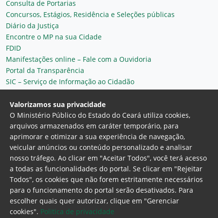
Consulta de Portarias
Concursos, Estágios, Residência e Seleções públicas
Diário da Justiça
Encontre o MP na sua Cidade
FDID
Manifestações online – Fale com a Ouvidoria
Portal da Transparência
SIC – Serviço de Informação ao Cidadão
Plantão MP do Ceará
Secretaria Geral
Valorizamos sua privacidade
O Ministério Público do Estado do Ceará utiliza cookies,
arquivos armazenados em caráter temporário, para
aprimorar e otimizar a sua experiência de navegação,
veicular anúncios ou conteúdo personalizado e analisar
nosso tráfego. Ao clicar em "Aceitar Todos", você terá acesso
a todas as funcionalidades do portal. Se clicar em "Rejeitar
Todos", os cookies que não forem estritamente necessários
para o funcionamento do portal serão desativados. Para
Ministério Público do Estado do Ceará
escolher quais quer autorizar, clique em "Gerenciar
Procuradoria Geral de Justiça
Av. Gen. Afonso
cookies".
Politica de privacidade
Albuquerque Lima, 130 - Cambeba - CEP: