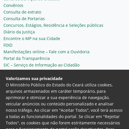
Convênios
Consulta de extrato
Consulta de Portarias
Concursos, Estágios, Residência e Seleções públicas
Diário da Justiça
Encontre o MP na sua Cidade
FDID
Manifestações online – Fale com a Ouvidoria
Portal da Transparência
SIC – Serviço de Informação ao Cidadão
Plantão MP do Ceará
Secretaria Geral
Valorizamos sua privacidade
O Ministério Público do Estado do Ceará utiliza cookies,
arquivos armazenados em caráter temporário, para
aprimorar e otimizar a sua experiência de navegação,
veicular anúncios ou conteúdo personalizado e analisar
nosso tráfego. Ao clicar em "Aceitar Todos", você terá acesso
a todas as funcionalidades do portal. Se clicar em "Rejeitar
Todos", os cookies que não forem estritamente necessários