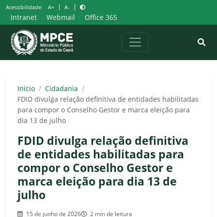
Pular
|
|
Acessibilidade:
A+
A-
para
Intranet
Webmail
Office 365
o
conteúdo
Início
/
Cidadania
/
FDID divulga relação definitiva de entidades habilitadas
para compor o Conselho Gestor e marca eleição para
dia 13 de julho
FDID divulga relação definitiva
de entidades habilitadas para
compor o Conselho Gestor e
marca eleição para dia 13 de
julho
15 de junho de 2026
2 min de leitura