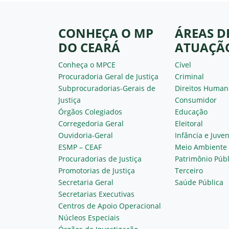
CONHEÇA O MP
ÁREAS D
DO CEARÁ
ATUAÇÃ
Conheça o MPCE
Cível
Procuradoria Geral de Justiça
Criminal
Subprocuradorias-Gerais de
Direitos Human
Justiça
Consumidor
Órgãos Colegiados
Educação
Corregedoria Geral
Eleitoral
Ouvidoria-Geral
Infância e Juve
ESMP – CEAF
Meio Ambiente
Procuradorias de Justiça
Patrimônio Públ
Promotorias de Justiça
Terceiro
Secretaria Geral
Saúde Pública
Secretarias Executivas
Centros de Apoio Operacional
Núcleos Especiais