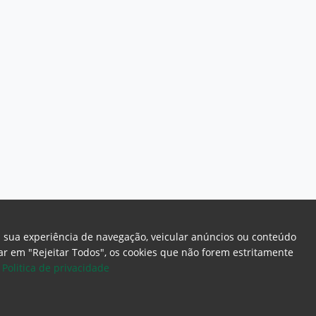
a sua experiência de navegação, veicular anúncios ou conteúdo
icar em "Rejeitar Todos", os cookies que não forem estritamente
.
Politica de privacidade
ome Page
Intranet
Webmail
Office 365