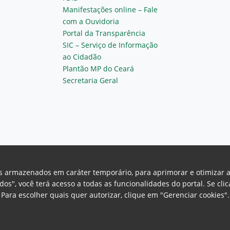
Manifestações online – Fale
com a Ouvidoria
Portal da Transparência
SIC – Serviço de Informação
ao Cidadão
Plantão MP do Ceará
Secretaria Geral
vos armazenados em caráter temporário, para aprimorar e otimizar 
odos", você terá acesso a todas as funcionalidades do portal. Se cl
Para escolher quais quer autorizar, clique em "Gerenciar cookies"
Ceará Procuradoria Geral de Justiça
H
a, 130 - Cambeba - CEP: 60.822-325