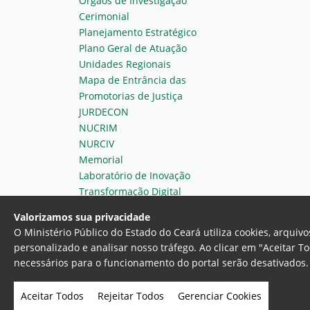
Órgãos de Investigação
Cerimonial
Planejamento Estratégico
Plano Geral de Atuação
Unidades Regionais
Mapa de Entrância das
Promotorias de Justiça
JURDECON
NUCRIM
NURCIV
Memorial
Laboratório de Inovação
Transformação Digital
Valorizamos sua privacidade
O Ministério Público do Estado do Ceará utiliza cookies, arqui
personalizado e analisar nosso tráfego. Ao clicar em "Aceitar T
necessários para o funcionamento do portal serão desativados. 
Ministério Público do Estado do 
Av. Gen. Afonso Albuquerque Lim
Aceitar Todos
Rejeitar Todos
Gerenciar Cookies
- Fortaleza, Ceará. Brasil