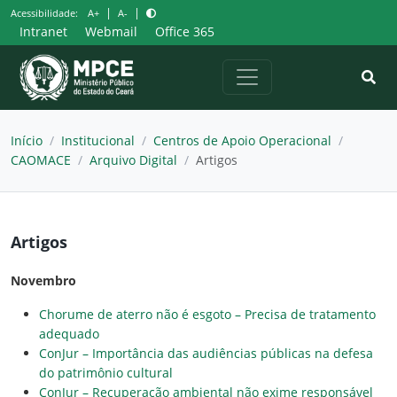
Pular
|
|
Acessibilidade:
A+
A-
para
Intranet
Webmail
Office 365
o
conteúdo
Início
/
Institucional
/
Centros de Apoio Operacional
/
CAOMACE
/
Arquivo Digital
/
Artigos
Artigos
Novembro
Chorume de aterro não é esgoto – Precisa de tratamento
adequado
ConJur – Importância das audiências públicas na defesa
do patrimônio cultural
ConJur – Recuperação ambiental não exime responsável