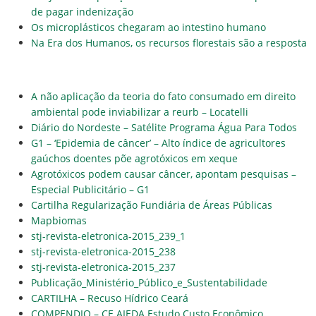
de pagar indenização
Os microplásticos chegaram ao intestino humano
Na Era dos Humanos, os recursos florestais são a resposta
A não aplicação da teoria do fato consumado em direito
ambiental pode inviabilizar a reurb – Locatelli
Diário do Nordeste – Satélite Programa Água Para Todos
G1 – ‘Epidemia de câncer’ – Alto índice de agricultores
gaúchos doentes põe agrotóxicos em xeque
Agrotóxicos podem causar câncer, apontam pesquisas –
Especial Publicitário – G1
Cartilha Regularização Fundiária de Áreas Públicas
Mapbiomas
stj-revista-eletronica-2015_239_1
stj-revista-eletronica-2015_238
stj-revista-eletronica-2015_237
Publicação_Ministério_Público_e_Sustentabilidade
CARTILHA – Recuso Hídrico Ceará
COMPENDIO – CE AIEDA Estudo Custo Econômico