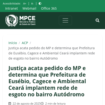
Pular
|
|
Acessibilidade:
A+
A-
para
Intranet
Webmail
Office 365
o
conteúdo
Início
/
ACP
/
Justiça acata pedido do MP e determina que Prefeitura
de Eusébio, Cagece e Ambiental Ceará implantem rede
de esgoto no bairro Autódromo
Justiça acata pedido do MP e
determina que Prefeitura de
Eusébio, Cagece e Ambiental
Ceará implantem rede de
esgoto no bairro Autódromo
22 de agosto de 2025
2 min de leitura