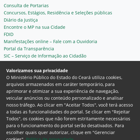
Consulta de Portarias
Concursos, Estágios, Residência e Seleções públicas
Diário da Justiça
Encontre o MP na sua Cidade
FDID
Manifestações online – Fale com a Ouvidoria
Portal da Transparência
SIC – Serviço de Informação ao Cidadão
Plantão MP do Ceará
Secretaria Geral
Valorizamos sua privacidade
O Ministério Público do Estado do Ceará utiliza cookies,
arquivos armazenados em caráter temporário, para
aprimorar e otimizar a sua experiência de navegação,
veicular anúncios ou conteúdo personalizado e analisar
nosso tráfego. Ao clicar em "Aceitar Todos", você terá acesso
a todas as funcionalidades do portal. Se clicar em "Rejeitar
Todos", os cookies que não forem estritamente necessários
para o funcionamento do portal serão desativados. Para
Ministério Público do Estado do Ceará
escolher quais quer autorizar, clique em "Gerenciar
Procuradoria Geral de Justiça
Av. Gen. Afonso
cookies".
Politica de privacidade