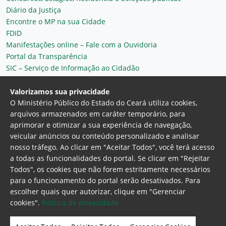
Diário da Justiça
Encontre o MP na sua Cidade
FDID
Manifestações online – Fale com a Ouvidoria
Portal da Transparência
SIC – Serviço de Informação ao Cidadão
Plantão MP do Ceará
Secretaria Geral
Valorizamos sua privacidade
O Ministério Público do Estado do Ceará utiliza cookies,
arquivos armazenados em caráter temporário, para
aprimorar e otimizar a sua experiência de navegação,
veicular anúncios ou conteúdo personalizado e analisar
nosso tráfego. Ao clicar em "Aceitar Todos", você terá acesso
a todas as funcionalidades do portal. Se clicar em "Rejeitar
Todos", os cookies que não forem estritamente necessários
para o funcionamento do portal serão desativados. Para
Ministério Público do Estado do Ceará
escolher quais quer autorizar, clique em "Gerenciar
Procuradoria Geral de Justiça
Av. Gen. Afonso
cookies".
Politica de privacidade
Albuquerque Lima, 130 - Cambeba - CEP:
60.822-325 - Fortaleza, Ceará. Brasil