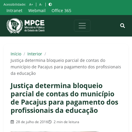
Pular
|
|
Acessibilidade:
A+
A-
para
Intranet
Webmail
Office 365
o
conteúdo
Início
/
Interior
/
Justiça determina bloqueio parcial de contas do
município de Pacajus para pagamento dos profissionais
da educação
Justiça determina bloqueio
parcial de contas do município
de Pacajus para pagamento dos
profissionais da educação
28 de julho de 2016
2 min de leitura