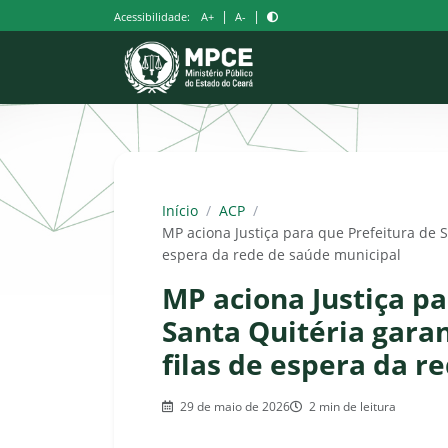
Pular
|
|
Acessibilidade:
A+
A-
para
o
conteúdo
Início
/
ACP
/
MP aciona Justiça para que Prefeitura de S
espera da rede de saúde municipal
MP aciona Justiça pa
Santa Quitéria gara
filas de espera da r
29 de maio de 2026
2 min de leitura