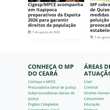
Cigesp/MPCE acompanha
MP cobra
em Itapipoca
de Quix
preparativos da Expoita
medidas
2026 para garantir
poluição
direitos da população
provocad
estabel
5 de agosto de 2026
5 de agost
CONHEÇA O MP
ÁREAS D
DO CEARÁ
ATUAÇÃ
Conheça o MPCE
Cível
Procuradoria Geral de Justiça
Criminal
Subprocuradorias-Gerais de
Direitos Human
Justiça
Consumidor
Órgãos Colegiados
Educação
Corregedoria Geral
Eleitoral