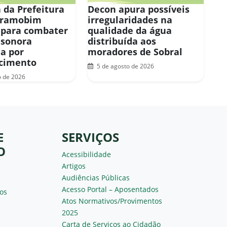
 da Prefeitura
Decon apura possíveis
eramobim
irregularidades na
 para combater
qualidade da água
 sonora
distribuída aos
a por
moradores de Sobral
ecimento
5 de agosto de 2026
o de 2026
E
SERVIÇOS
O
Acessibilidade
Artigos
Audiências Públicas
Acesso Portal – Aposentados
os
Atos Normativos/Provimentos
2025
Carta de Serviços ao Cidadão