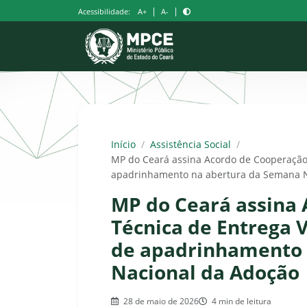
Pular
|
|
Acessibilidade:
A+
A-
para
o
conteúdo
Início
/
Assistência Social
/
MP do Ceará assina Acordo de Cooperação T
apadrinhamento na abertura da Semana N
MP do Ceará assina
Técnica de Entrega V
de apadrinhamento 
Nacional da Adoção
28 de maio de 2026
4 min de leitura