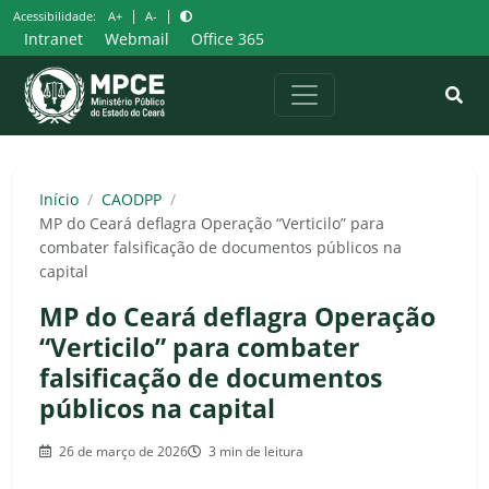
Pular
|
|
Acessibilidade:
A+
A-
para
Intranet
Webmail
Office 365
o
conteúdo
Início
/
CAODPP
/
MP do Ceará deflagra Operação “Verticilo” para
combater falsificação de documentos públicos na
capital
MP do Ceará deflagra Operação
“Verticilo” para combater
falsificação de documentos
públicos na capital
26 de março de 2026
3 min de leitura