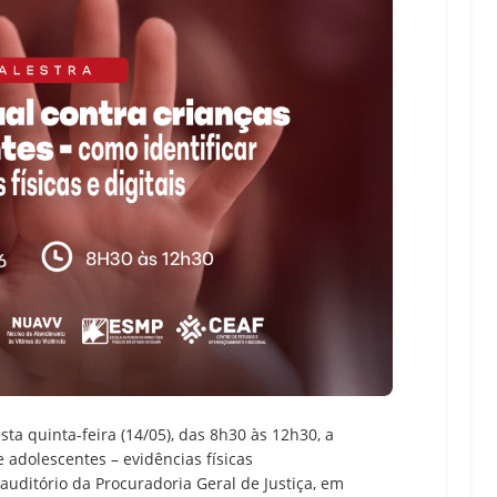
sta quinta-feira (14/05), das 8h30 às 12h30, a
e adolescentes – evidências físicas
o auditório da Procuradoria Geral de Justiça, em