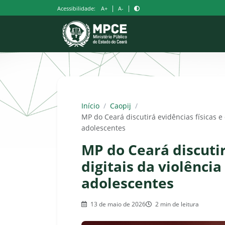
Pular
|
|
Acessibilidade:
A+
A-
para
o
conteúdo
Início
/
Caopij
/
MP do Ceará discutirá evidências físicas e 
adolescentes
MP do Ceará discutir
digitais da violência
adolescentes
13 de maio de 2026
2 min de leitura