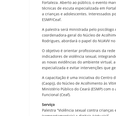
Fortaleza. Aberto ao público, o evento ma
técnicas de escuta especializada em Fortal
a crianças e adolescentes. Interessados p
ESMP/Ceaf.
A palestra será ministrada pelo psicólogo 
coordenadora-geral do Núcleo de Acolhimen
Rodrigues, abordará o papel do NUAVV no 
O objetivo é orientar profissionais da rede
indicadores de violência sexual, integran
as novas evidências do ambiente virtual, 
especializada e evitar intervenções que g
A capacitação é uma iniciativa do Centro 
(Caopij), do Núcleo de Acolhimento às Víti
Ministério Público do Ceará (ESMP) com o
Funcional (Ceaf).
Serviço
Palestra “Violência sexual contra crianças 
(comportamentais) e digitais (virtuais)”