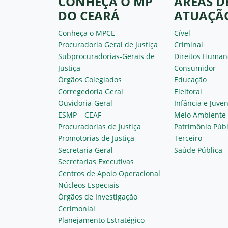
CONHEÇA O MP
ÁREAS D
DO CEARÁ
ATUAÇÃ
Conheça o MPCE
Cível
Procuradoria Geral de Justiça
Criminal
Subprocuradorias-Gerais de
Direitos Human
Justiça
Consumidor
Órgãos Colegiados
Educação
Corregedoria Geral
Eleitoral
Ouvidoria-Geral
Infância e Juve
ESMP – CEAF
Meio Ambiente
Procuradorias de Justiça
Patrimônio Públ
Promotorias de Justiça
Terceiro
Secretaria Geral
Saúde Pública
Secretarias Executivas
Centros de Apoio Operacional
Núcleos Especiais
Órgãos de Investigação
Cerimonial
Planejamento Estratégico