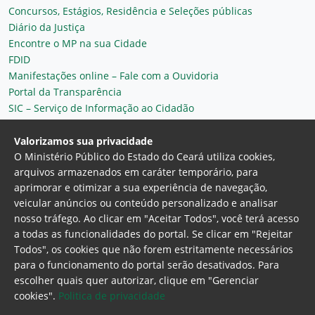
Concursos, Estágios, Residência e Seleções públicas
Diário da Justiça
Encontre o MP na sua Cidade
FDID
Manifestações online – Fale com a Ouvidoria
Portal da Transparência
SIC – Serviço de Informação ao Cidadão
Plantão MP do Ceará
Secretaria Geral
Valorizamos sua privacidade
O Ministério Público do Estado do Ceará utiliza cookies,
arquivos armazenados em caráter temporário, para
aprimorar e otimizar a sua experiência de navegação,
veicular anúncios ou conteúdo personalizado e analisar
nosso tráfego. Ao clicar em "Aceitar Todos", você terá acesso
a todas as funcionalidades do portal. Se clicar em "Rejeitar
Todos", os cookies que não forem estritamente necessários
para o funcionamento do portal serão desativados. Para
Ministério Público do Estado do Ceará
escolher quais quer autorizar, clique em "Gerenciar
Procuradoria Geral de Justiça
Av. Gen. Afonso
cookies".
Politica de privacidade
Albuquerque Lima, 130 - Cambeba - CEP: