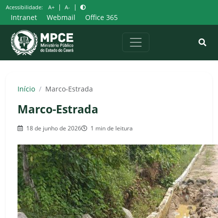
Pular
|
|
Acessibilidade:
A+
A-
para
Intranet
Webmail
Office 365
o
conteúdo
Início
/
Marco-Estrada
Marco-Estrada
18 de junho de 2026
1 min de leitura