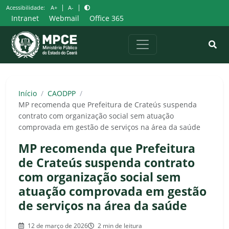
Pular
|
|
Acessibilidade:
A+
A-
para
Intranet
Webmail
Office 365
o
conteúdo
Início
/
CAODPP
/
MP recomenda que Prefeitura de Crateús suspenda
contrato com organização social sem atuação
comprovada em gestão de serviços na área da saúde
MP recomenda que Prefeitura
de Crateús suspenda contrato
com organização social sem
atuação comprovada em gestão
de serviços na área da saúde
12 de março de 2026
2 min de leitura