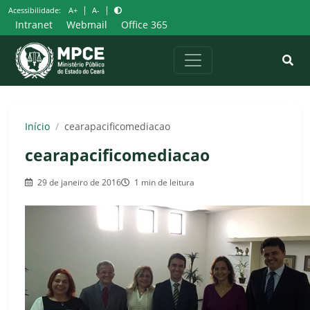
Pular
|
|
Acessibilidade:
A+
A-
para
Intranet
Webmail
Office 365
o
conteúdo
Início
/
cearapacificomediacao
cearapacificomediacao
29 de janeiro de 2016
1 min de leitura