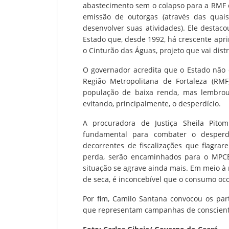
abastecimento sem o colapso para a RMF
emissão de outorgas (através das quai
desenvolver suas atividades). Ele destac
Estado que, desde 1992, há crescente aprim
o Cinturão das Águas, projeto que vai dist
O governador acredita que o Estado não 
Região Metropolitana de Fortaleza (RM
população de baixa renda, mas lembrou
evitando, principalmente, o desperdício.
A procuradora de Justiça Sheila Pit
fundamental para combater o desperd
decorrentes de fiscalizações que flagr
perda, serão encaminhados para o MPCE
situação se agrave ainda mais. Em meio à 
de seca, é inconcebível que o consumo oco
Por fim, Camilo Santana convocou os pa
que representam campanhas de conscienti