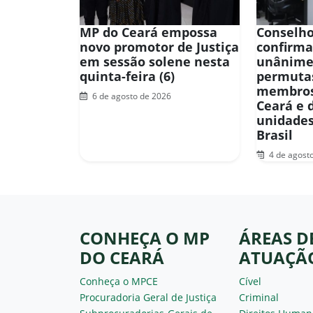
MP do Ceará empossa
Conselho
novo promotor de Justiça
confirma
em sessão solene nesta
unânime
quinta-feira (6)
permuta
membros
6 de agosto de 2026
Ceará e 
unidades
Brasil
4 de agost
CONHEÇA O MP
ÁREAS D
DO CEARÁ
ATUAÇÃ
Conheça o MPCE
Cível
Procuradoria Geral de Justiça
Criminal