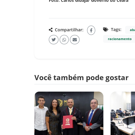
Foto: Carlos Gibaja/ Governo do Ceará
Tags:
Compartilhar:
ab
racionamento
Você também pode gostar