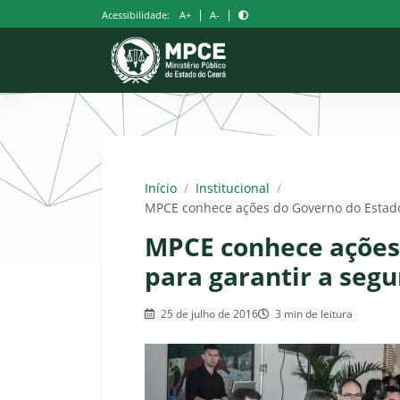
Pular
|
|
Acessibilidade:
A+
A-
para
o
conteúdo
Início
/
Institucional
/
MPCE conhece ações do Governo do Estado 
MPCE conhece ações
para garantir a segu
25 de julho de 2016
3 min de leitura