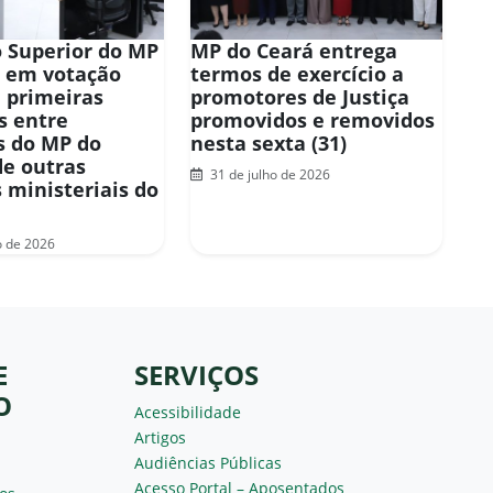
 Superior do MP
MP do Ceará entrega
 em votação
termos de exercício a
 primeiras
promotores de Justiça
s entre
promovidos e removidos
 do MP do
nesta sexta (31)
de outras
31 de julho de 2026
 ministeriais do
o de 2026
E
SERVIÇOS
O
Acessibilidade
Artigos
Audiências Públicas
Acesso Portal – Aposentados