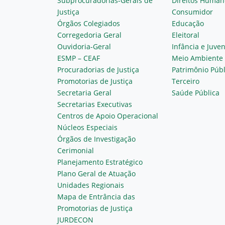
Subprocuradorias-Gerais de
Direitos Human
Justiça
Consumidor
Órgãos Colegiados
Educação
Corregedoria Geral
Eleitoral
Ouvidoria-Geral
Infância e Juve
ESMP – CEAF
Meio Ambiente
Procuradorias de Justiça
Patrimônio Públ
Promotorias de Justiça
Terceiro
Secretaria Geral
Saúde Pública
Secretarias Executivas
Centros de Apoio Operacional
Núcleos Especiais
Órgãos de Investigação
Cerimonial
Planejamento Estratégico
Plano Geral de Atuação
Unidades Regionais
Mapa de Entrância das
Promotorias de Justiça
JURDECON