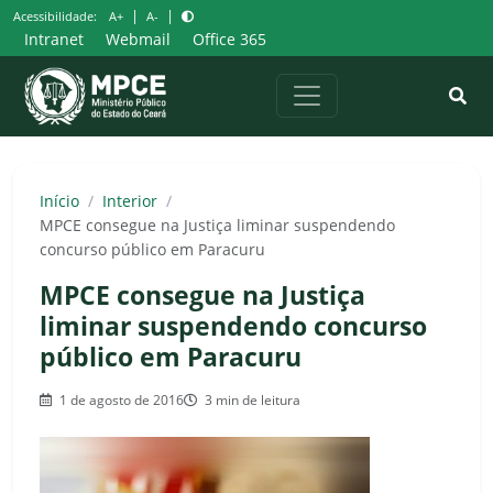
Pular
|
|
Acessibilidade:
A+
A-
para
Intranet
Webmail
Office 365
o
conteúdo
Início
/
Interior
/
MPCE consegue na Justiça liminar suspendendo
concurso público em Paracuru
MPCE consegue na Justiça
liminar suspendendo concurso
público em Paracuru
1 de agosto de 2016
3 min de leitura