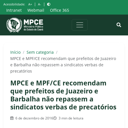
Pular
|
|
Acessibilidade:
A+
A-
para
Intranet
Webmail
Office 365
o
conteúdo
Início
/
Sem categoria
/
MPCE e MPF/CE recomendam que prefeitos de Juazeiro
e Barbalha não repassem a sindicatos verbas de
precatórios
MPCE e MPF/CE recomendam
que prefeitos de Juazeiro e
Barbalha não repassem a
sindicatos verbas de precatórios
6 de dezembro de 2016
3 min de leitura