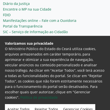
Diário da Justiça
Encontre o MP na sua Cidade
FDID
Manifestações online – Fale com a Ouvidoria
Portal da Transparência
SIC – Serviço de Informação ao Cidadão
Plantão MP do Ceará
Secretaria Geral
Valorizamos sua privacidade
O Ministério Público do Estado do Ceará utiliza cookies,
arquivos armazenados em caráter temporário, para
aprimorar e otimizar a sua experiência de navegação,
veicular anúncios ou conteúdo personalizado e analisar
nosso tráfego. Ao clicar em "Aceitar Todos", você terá acesso
a todas as funcionalidades do portal. Se clicar em "Rejeitar
Todos", os cookies que não forem estritamente necessários
para o funcionamento do portal serão desativados. Para
Ministério Público do Estado do Ceará
escolher quais quer autorizar, clique em "Gerenciar
Procuradoria Geral de Justiça
Av. Gen. Afonso
cookies".
Politica de privacidade
Albuquerque Lima, 130 - Cambeba - CEP:
60.822-325 - Fortaleza, Ceará. Brasil
Aceitar Todos
Rejeitar Todos
Gerenciar Cookies