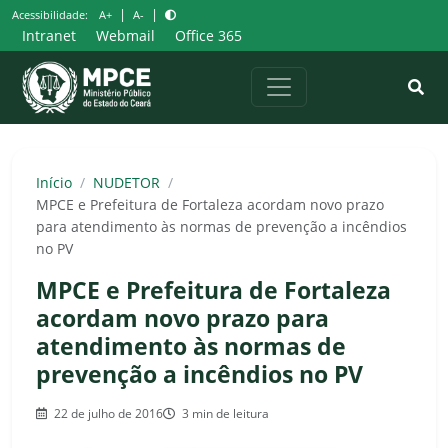
Pular
|
|
Acessibilidade:
A+
A-
para
Intranet
Webmail
Office 365
o
conteúdo
Início
/
NUDETOR
/
MPCE e Prefeitura de Fortaleza acordam novo prazo
para atendimento às normas de prevenção a incêndios
no PV
MPCE e Prefeitura de Fortaleza
acordam novo prazo para
atendimento às normas de
prevenção a incêndios no PV
22 de julho de 2016
3 min de leitura