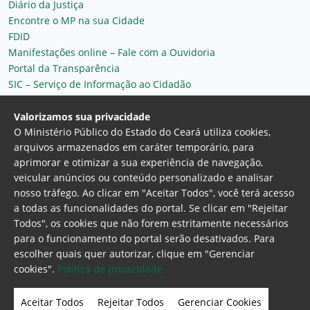
Diário da Justiça
Encontre o MP na sua Cidade
FDID
Manifestações online – Fale com a Ouvidoria
Portal da Transparência
SIC – Serviço de Informação ao Cidadão
Plantão MP do Ceará
Secretaria Geral
Valorizamos sua privacidade
O Ministério Público do Estado do Ceará utiliza cookies,
arquivos armazenados em caráter temporário, para
aprimorar e otimizar a sua experiência de navegação,
veicular anúncios ou conteúdo personalizado e analisar
nosso tráfego. Ao clicar em "Aceitar Todos", você terá acesso
a todas as funcionalidades do portal. Se clicar em "Rejeitar
Todos", os cookies que não forem estritamente necessários
para o funcionamento do portal serão desativados. Para
Ministério Público do Estado do Ceará
escolher quais quer autorizar, clique em "Gerenciar
Procuradoria Geral de Justiça
Av. Gen. Afonso
cookies".
Politica de privacidade
Albuquerque Lima, 130 - Cambeba - CEP:
60.822-325 - Fortaleza, Ceará. Brasil
Aceitar Todos
Rejeitar Todos
Gerenciar Cookies
Home Page
Intranet
Webmail
Office 365