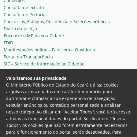
Convênios
Consulta de extrato
Consulta de Portarias
Concursos, Estágios, Residência e Seleções públicas
Diário da Justiça
Encontre o MP na sua Cidade
FDID
Manifestações online – Fale com a Ouvidoria
Portal da Transparência
SIC – Serviço de Informação ao Cidadão
Plantão MP do Ceará
Secretaria Geral
Valorizamos sua privacidade
O Ministério Público do Estado do Ceará utiliza cookies,
arquivos armazenados em caráter temporário, para
aprimorar e otimizar a sua experiência de navegação,
veicular anúncios ou conteúdo personalizado e analisar
nosso tráfego. Ao clicar em "Aceitar Todos", você terá acesso
a todas as funcionalidades do portal. Se clicar em "Rejeitar
Todos", os cookies que não forem estritamente necessários
para o funcionamento do portal serão desativados. Para
Ministério Público do Estado do Ceará