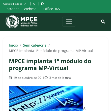
Pular
|
|
Acessibilidade:
A+
A-
para
Intranet
Webmail
Office 365
o
conteúdo
Início
/
Sem categoria
/
MPCE implanta 1º módulo do programa MP-Virtual
MPCE implanta 1º módulo do
programa MP-Virtual
19 de outubro de 2016
3 min de leitura
A