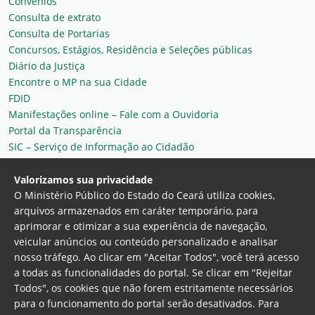
Convênios
Consulta de extrato
Consulta de Portarias
Concursos, Estágios, Residência e Seleções públicas
Diário da Justiça
Encontre o MP na sua Cidade
FDID
Manifestações online – Fale com a Ouvidoria
Portal da Transparência
SIC – Serviço de Informação ao Cidadão
Plantão MP do Ceará
Secretaria Geral
Valorizamos sua privacidade
O Ministério Público do Estado do Ceará utiliza cookies,
arquivos armazenados em caráter temporário, para
aprimorar e otimizar a sua experiência de navegação,
veicular anúncios ou conteúdo personalizado e analisar
nosso tráfego. Ao clicar em "Aceitar Todos", você terá acesso
a todas as funcionalidades do portal. Se clicar em "Rejeitar
Todos", os cookies que não forem estritamente necessários
para o funcionamento do portal serão desativados. Para
Ministério Público do Estado do Ceará