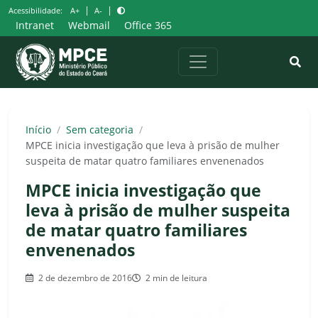
Pular
|
|
Acessibilidade:
A+
A-
para
Intranet
Webmail
Office 365
o
conteúdo
Início
/
Sem categoria
/
MPCE inicia investigação que leva à prisão de mulher
suspeita de matar quatro familiares envenenados
MPCE inicia investigação que
leva à prisão de mulher suspeita
de matar quatro familiares
envenenados
2 de dezembro de 2016
2 min de leitura