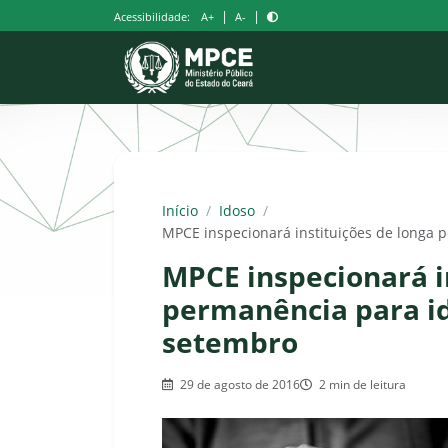
Pular
|
|
Acessibilidade:
A+
A-
para
o
conteúdo
Início
/
Idoso
/
MPCE inspecionará instituições de longa
MPCE inspecionará i
permanência para i
setembro
29 de agosto de 2016
2 min de leitura