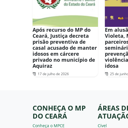
Após recurso do MP do
Em alusã
Ceará, Justiça decreta
Violeta,
prisão preventiva de
parceiro
casal acusado de manter
seminári
idosos em cárcere
prevençã
privado no município de
violênci
Aquiraz
idosa
17 de julho de 2026
25 de junh
CONHEÇA O MP
ÁREAS D
DO CEARÁ
ATUAÇÃ
Conheça o MPCE
Cível