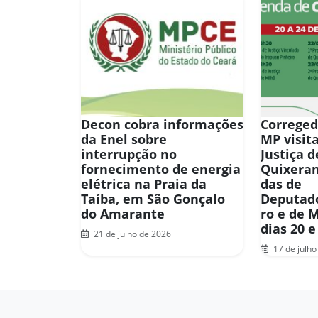
Decon cobra informações
Correged
da Enel sobre
MP visit
interrupção no
Justiça d
fornecimento de energia
Quixera
elétrica na Praia da
das de
Taíba, em São Gonçalo
Deputado
do Amarante
ro e de 
dias 20 e
21 de julho de 2026
17 de julho