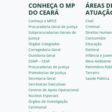
CONHEÇA O MP
ÁREAS D
DO CEARÁ
ATUAÇÃ
Conheça o MPCE
Cível
Procuradoria Geral de Justiça
Criminal
Subprocuradorias-Gerais de
Direitos Human
Justiça
Consumidor
Órgãos Colegiados
Educação
Corregedoria Geral
Eleitoral
Ouvidoria-Geral
Infância e Juve
ESMP – CEAF
Meio Ambiente
Procuradorias de Justiça
Patrimônio Públ
Promotorias de Justiça
Terceiro
Secretaria Geral
Saúde Pública
Secretarias Executivas
Centros de Apoio Operacional
Núcleos Especiais
Órgãos de Investigação
Cerimonial