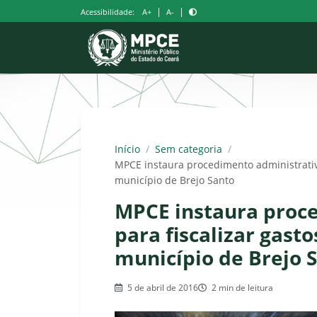
Pular
|
|
Acessibilidade:
A+
A-
para
o
conteúdo
Início
/
Sem categoria
/
MPCE instaura procedimento administrativo
município de Brejo Santo
MPCE instaura proc
para fiscalizar gast
município de Brejo 
5 de abril de 2016
2 min de leitura