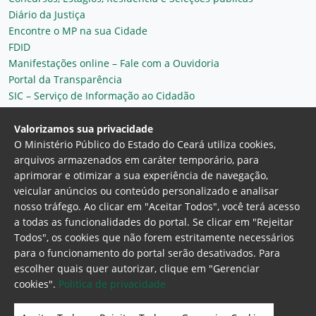
Diário da Justiça
Encontre o MP na sua Cidade
FDID
Manifestações online – Fale com a Ouvidoria
Portal da Transparência
SIC – Serviço de Informação ao Cidadão
Plantão MP do Ceará
Secretaria Geral
Valorizamos sua privacidade
O Ministério Público do Estado do Ceará utiliza cookies,
arquivos armazenados em caráter temporário, para
aprimorar e otimizar a sua experiência de navegação,
veicular anúncios ou conteúdo personalizado e analisar
nosso tráfego. Ao clicar em "Aceitar Todos", você terá acesso
a todas as funcionalidades do portal. Se clicar em "Rejeitar
Todos", os cookies que não forem estritamente necessários
para o funcionamento do portal serão desativados. Para
Ministério Público do Estado do Ceará
escolher quais quer autorizar, clique em "Gerenciar
Procuradoria Geral de Justiça
Av. Gen. Afonso
cookies".
Politica de privacidade
Albuquerque Lima, 130 - Cambeba - CEP:
60.822-325 - Fortaleza, Ceará. Brasil