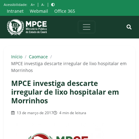
Pular
|
|
Acessibilidade:
A+
A-
para
Intranet
Webmail
Office 365
o
conteúdo
Início
/
Caomace
/
MPCE investiga descarte irregular de lixo hospitalar em
Morrinhos
MPCE investiga descarte
irregular de lixo hospitalar em
Morrinhos
13 de março de 2017
4 min de leitura