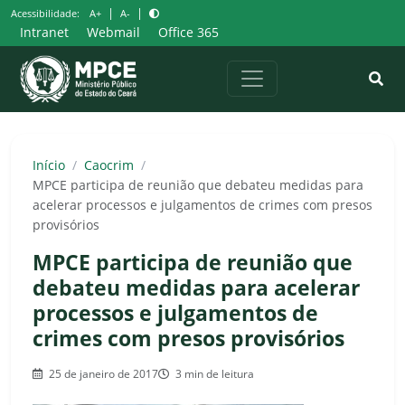
Pular
|
|
Acessibilidade:
A+
A-
para
Intranet
Webmail
Office 365
o
conteúdo
Início
/
Caocrim
/
MPCE participa de reunião que debateu medidas para
acelerar processos e julgamentos de crimes com presos
provisórios
MPCE participa de reunião que
debateu medidas para acelerar
processos e julgamentos de
crimes com presos provisórios
25 de janeiro de 2017
3 min de leitura