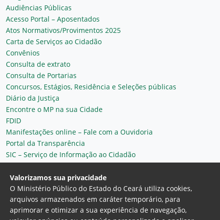
Audiências Públicas
Acesso Portal – Aposentados
Atos Normativos/Provimentos 2025
Carta de Serviços ao Cidadão
Convênios
Consulta de extrato
Consulta de Portarias
Concursos, Estágios, Residência e Seleções públicas
Diário da Justiça
Encontre o MP na sua Cidade
FDID
Manifestações online – Fale com a Ouvidoria
Portal da Transparência
SIC – Serviço de Informação ao Cidadão
Plantão MP do Ceará
Secretaria Geral
Valorizamos sua privacidade
O Ministério Público do Estado do Ceará utiliza cookies,
arquivos armazenados em caráter temporário, para
aprimorar e otimizar a sua experiência de navegação,