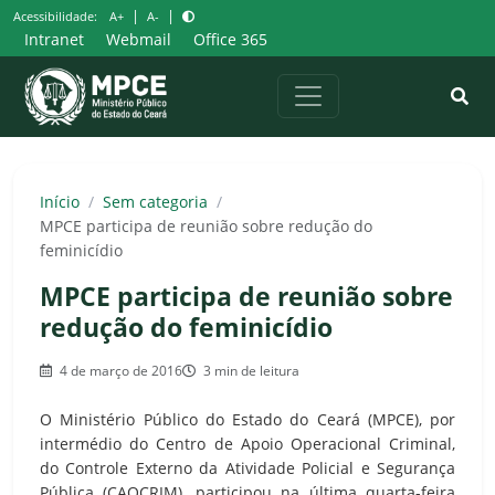
Pular
|
|
Acessibilidade:
A+
A-
para
Intranet
Webmail
Office 365
o
conteúdo
Início
/
Sem categoria
/
MPCE participa de reunião sobre redução do
feminicídio
MPCE participa de reunião sobre
redução do feminicídio
4 de março de 2016
3 min de leitura
O Ministério Público do Estado do Ceará (MPCE), por
intermédio do Centro de Apoio Operacional Criminal,
do Controle Externo da Atividade Policial e Segurança
Pública (CAOCRIM), participou na última quarta-feira