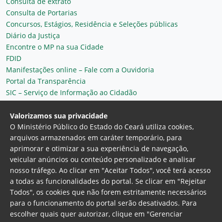
Consulta de extrato
Consulta de Portarias
Concursos, Estágios, Residência e Seleções públicas
Diário da Justiça
Encontre o MP na sua Cidade
FDID
Manifestações online – Fale com a Ouvidoria
Portal da Transparência
SIC – Serviço de Informação ao Cidadão
Plantão MP do Ceará
Secretaria Geral
Valorizamos sua privacidade
O Ministério Público do Estado do Ceará utiliza cookies,
arquivos armazenados em caráter temporário, para
aprimorar e otimizar a sua experiência de navegação,
veicular anúncios ou conteúdo personalizado e analisar
nosso tráfego. Ao clicar em "Aceitar Todos", você terá acesso
a todas as funcionalidades do portal. Se clicar em "Rejeitar
Todos", os cookies que não forem estritamente necessários
para o funcionamento do portal serão desativados. Para
Ministério Público do Estado do Ceará
escolher quais quer autorizar, clique em "Gerenciar
Procuradoria Geral de Justiça
Av. Gen. Afonso