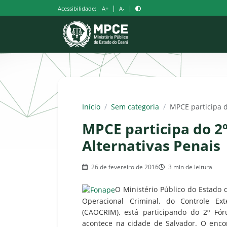
Pular
|
|
Acessibilidade:
A+
A-
para
o
conteúdo
Início
/
Sem categoria
/
MPCE participa d
MPCE participa do 2
Alternativas Penais
26 de fevereiro de 2016
3 min de leitura
O Ministério Público do Estado 
Operacional Criminal, do Controle Ext
(CAOCRIM), está participando do 2º Fór
acontece na cidade de Salvador. O encon