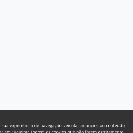
a sua experiência de navegação, veicular anúncios ou conteúdo
icar em "Rejeitar Todos", os cookies que não forem estritamente