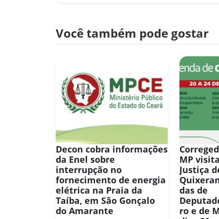
Você também pode gostar
Decon cobra informações
Correged
da Enel sobre
MP visit
interrupção no
Justiça d
fornecimento de energia
Quixera
elétrica na Praia da
das de
Taíba, em São Gonçalo
Deputado
do Amarante
ro e de 