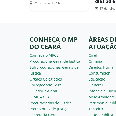
dias 20 e
21 de julho de 2026
17 de julho
CONHEÇA O MP
ÁREAS D
DO CEARÁ
ATUAÇÃ
Conheça o MPCE
Cível
Procuradoria Geral de Justiça
Criminal
Subprocuradorias-Gerais de
Direitos Human
Justiça
Consumidor
Órgãos Colegiados
Educação
Corregedoria Geral
Eleitoral
Ouvidoria-Geral
Infância e Juve
ESMP – CEAF
Meio Ambiente
Procuradorias de Justiça
Patrimônio Públ
Promotorias de Justiça
Terceiro
Secretaria Geral
Saúde Pública