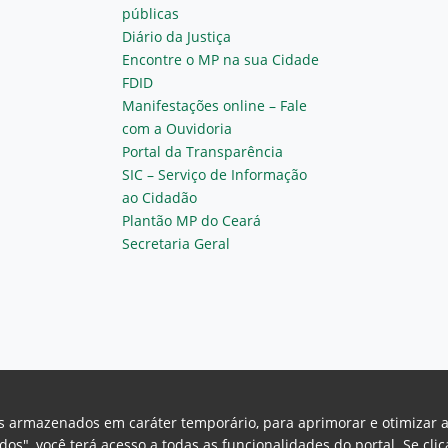
públicas
Diário da Justiça
Encontre o MP na sua Cidade
FDID
Manifestações online – Fale
com a Ouvidoria
Portal da Transparência
SIC – Serviço de Informação
ao Cidadão
Plantão MP do Ceará
Secretaria Geral
vos armazenados em caráter temporário, para aprimorar e otimizar 
odos", você terá acesso a todas as funcionalidades do portal. Se cl