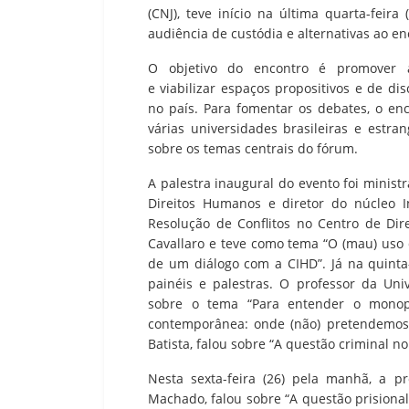
(CNJ), teve início na última quarta-feir
audiência de custódia e alternativas ao e
O objetivo do encontro é promover a
e viabilizar espaços propositivos e de di
no país. Para fomentar os debates, o enc
várias universidades brasileiras e estra
sobre os temas centrais do fórum.
A palestra inaugural do evento foi minis
Direitos Humanos e diretor do núcleo I
Resolução de Conflitos no Centro de Di
Cavallaro e teve como tema “O (mau) uso 
de um diálogo com a CIHD”. Já na quinta
painéis e palestras. O professor da Uni
sobre o tema “Para entender o monopól
contemporânea: onde (não) pretendemos 
Batista, falou sobre “A questão criminal n
Nesta sexta-feira (26) pela manhã, a p
Machado, falou sobre “A questão prisiona