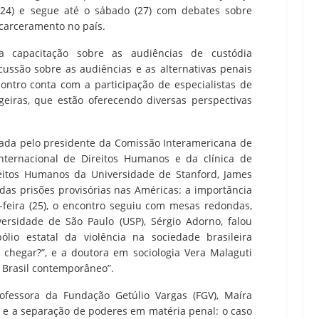
a (24) e segue até o sábado (27) com debates sobre
ncarceramento no país.
 capacitação sobre as audiências de custódia
scussão sobre as audiências e as alternativas penais
ontro conta com a participação de especialistas de
ngeiras, que estão oferecendo diversas perspectivas
trada pelo presidente da Comissão Interamericana de
nternacional de Direitos Humanos e da clínica de
reitos Humanos da Universidade de Stanford, James
das prisões provisórias nas Américas: a importância
-feira (25), o encontro seguiu com mesas redondas,
versidade de São Paulo (USP), Sérgio Adorno, falou
io estatal da violência na sociedade brasileira
chegar?”, e a doutora em sociologia Vera Malaguti
o Brasil contemporâneo”.
rofessora da Fundação Getúlio Vargas (FGV), Maíra
l e a separação de poderes em matéria penal: o caso