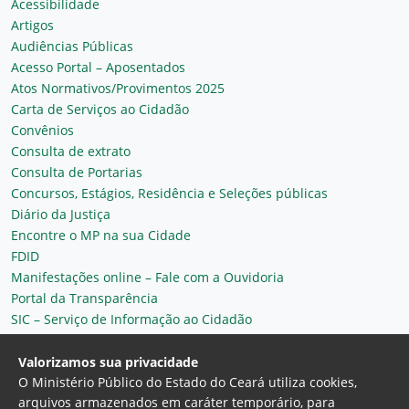
Acessibilidade
Artigos
Audiências Públicas
Acesso Portal – Aposentados
Atos Normativos/Provimentos 2025
Carta de Serviços ao Cidadão
Convênios
Consulta de extrato
Consulta de Portarias
Concursos, Estágios, Residência e Seleções públicas
Diário da Justiça
Encontre o MP na sua Cidade
FDID
Manifestações online – Fale com a Ouvidoria
Portal da Transparência
SIC – Serviço de Informação ao Cidadão
Plantão MP do Ceará
Secretaria Geral
Valorizamos sua privacidade
O Ministério Público do Estado do Ceará utiliza cookies,
arquivos armazenados em caráter temporário, para