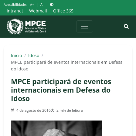
Pular
|
|
Acessibilidade:
A+
A-
para
Intranet
Webmail
Office 365
o
conteúdo
Início
/
Idoso
/
MPCE participará de eventos internacionais em Defesa
do Idoso
MPCE participará de eventos
internacionais em Defesa do
Idoso
4 de agosto de 2016
2 min de leitura