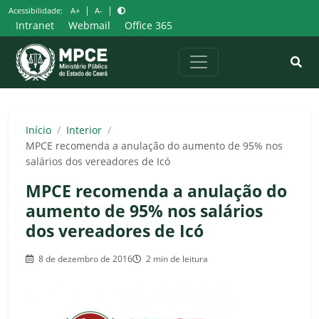
Pular
|
|
Acessibilidade:
A+
A-
para
Intranet
Webmail
Office 365
o
conteúdo
Início
/
Interior
/
MPCE recomenda a anulação do aumento de 95% nos
salários dos vereadores de Icó
MPCE recomenda a anulação do
aumento de 95% nos salários
dos vereadores de Icó
8 de dezembro de 2016
2 min de leitura