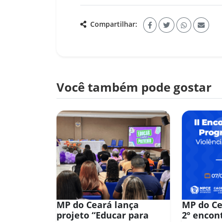
Compartilhar:
Você também pode gostar
MP do Ceará lança
MP do C
projeto “Educar para
2º encon