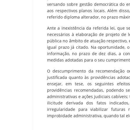
versando sobre gestão democrática do e
aos respectivos planos locais. Além diss
referido diploma alterador, no prazo máxim
Ante a inexistência da referida lei, qu
necessários à elaboração de projeto de l
pública no âmbito de atuação respectivo, e
igual prazo já citado. Na oportunidade, 
informação, no prazo de dez dias, a co
medidas adotadas para o seu cumpriment
O descumprimento da recomendação ou 
justificada quanto às providências adot
ensejar, em tese, os seguintes efeito
providências recomendadas, podendo s
administrativas e ações judiciais cabíveis
ilicitude derivada dos fatos indicado
irregularidade para viabilizar futura
improbidade administrativa, quando tal el