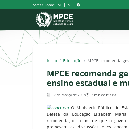
Pular
|
|
Acessibilidade:
A+
A-
para
o
conteúdo
Início
/
Educação
/
MPCE recomenda gest
MPCE recomenda ges
ensino estadual e m
17 de março de 2016
2 min de leitura
O Ministério Público do Est
Defesa da Educação Elizabeth Maria
recomendação, a fim de que o governa
promovam as discussões e os encamin