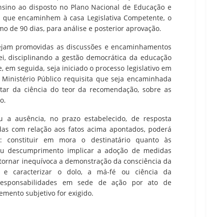
nsino ao disposto no Plano Nacional de Educação e
o, que encaminhem à casa Legislativa Competente, o
o de 90 dias, para análise e posterior aprovação.
e sejam promovidas as discussões e encaminhamentos
ei, disciplinando a gestão democrática da educação
, em seguida, seja iniciado o processo legislativo em
o Ministério Público requisita que seja encaminhada
ntar da ciência do teor da recomendação, sobre as
o.
a ausência, no prazo estabelecido, de resposta
adas com relação aos fatos acima apontados, poderá
s: constituir em mora o destinatário quanto às
eu descumprimento implicar a adoção de medidas
; tornar inequívoca a demonstração da consciência da
s, e caracterizar o dolo, a má-fé ou ciência da
s responsabilidades em sede de ação por ato de
emento subjetivo for exigido.