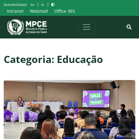
Pular
|
|
Acessibilidade:
A+
A-
para
Intranet
Webmail
Office 365
o
conteúdo
Categoria:
Educação