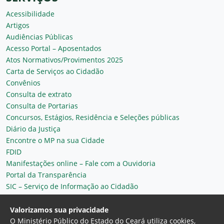
Acessibilidade
Artigos
Audiências Públicas
Acesso Portal – Aposentados
Atos Normativos/Provimentos 2025
Carta de Serviços ao Cidadão
Convênios
Consulta de extrato
Consulta de Portarias
Concursos, Estágios, Residência e Seleções públicas
Diário da Justiça
Encontre o MP na sua Cidade
FDID
Manifestações online – Fale com a Ouvidoria
Portal da Transparência
SIC – Serviço de Informação ao Cidadão
Plantão MP do Ceará
Secretaria Geral
Valorizamos sua privacidade
O Ministério Público do Estado do Ceará utiliza cookies,