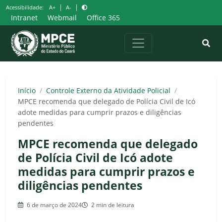
Pular
|
|
Acessibilidade:
A+
A-
para
Intranet
Webmail
Office 365
o
conteúdo
Início
/
Controle Externo da Atividade Policial
/
MPCE recomenda que delegado de Polícia Civil de Icó
adote medidas para cumprir prazos e diligências
pendentes
MPCE recomenda que delegado
de Polícia Civil de Icó adote
medidas para cumprir prazos e
diligências pendentes
6 de março de 2024
2 min de leitura