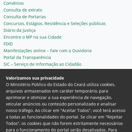
Convênios
Consulta de extrato
Consulta de Portarias
Concursos, Estágios, Residência e Seleções públicas
Diário da Justiça
Encontre o MP na sua Cidade
FDID
Manifestações online – Fale com a Ouvidoria
Portal da Transparência
SIC – Serviço de Informação ao Cidadão
Plantão MP do Ceará
Secretaria Geral
Valorizamos sua privacidade
O Ministério Público do Estado do Ceará utiliza cookies,
arquivos armazenados em caráter temporário, para
aprimorar e otimizar a sua experiência de navegação,
veicular anúncios ou conteúdo personalizado e analisar
nosso tráfego. Ao clicar em "Aceitar Todos", você terá acesso
a todas as funcionalidades do portal. Se clicar em "Rejeitar
Todos", os cookies que não forem estritamente necessários
para o funcionamento do portal serão desativados. Para
Ministério Público do Estado do Ceará