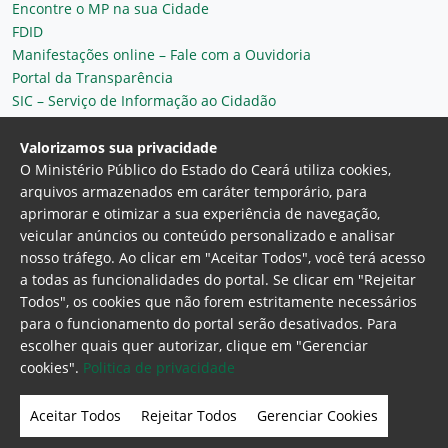
Encontre o MP na sua Cidade
FDID
Manifestações online – Fale com a Ouvidoria
Portal da Transparência
SIC – Serviço de Informação ao Cidadão
Plantão MP do Ceará
Secretaria Geral
Valorizamos sua privacidade
O Ministério Público do Estado do Ceará utiliza cookies,
arquivos armazenados em caráter temporário, para
aprimorar e otimizar a sua experiência de navegação,
veicular anúncios ou conteúdo personalizado e analisar
nosso tráfego. Ao clicar em "Aceitar Todos", você terá acesso
a todas as funcionalidades do portal. Se clicar em "Rejeitar
Todos", os cookies que não forem estritamente necessários
para o funcionamento do portal serão desativados. Para
Ministério Público do Estado do Ceará
escolher quais quer autorizar, clique em "Gerenciar
Procuradoria Geral de Justiça
Av. Gen. Afonso
cookies".
Politica de privacidade
Albuquerque Lima, 130 - Cambeba - CEP:
60.822-325 - Fortaleza, Ceará. Brasil
Aceitar Todos
Rejeitar Todos
Gerenciar Cookies
Home Page
Intranet
Webmail
Office 365