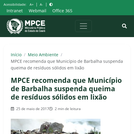
Pular
|
|
Acessibilidade:
A+
A-
para
Intranet
Webmail
Office 365
o
conteúdo
Início
/
Meio Ambiente
/
MPCE recomenda que Município de Barbalha suspenda
queima de resíduos sólidos em lixão
MPCE recomenda que Município
de Barbalha suspenda queima
de resíduos sólidos em lixão
25 de maio de 2017
2 min de leitura