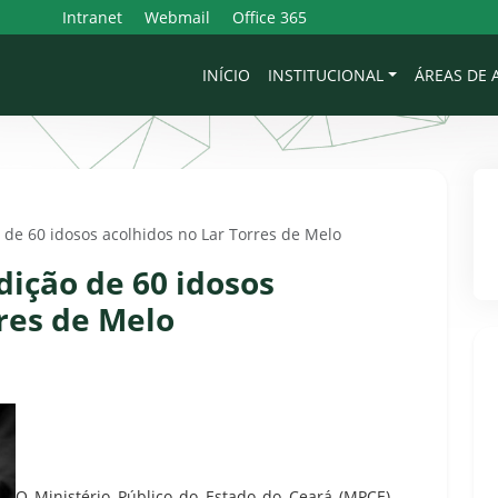
Intranet
Webmail
Office 365
INÍCIO
INSTITUCIONAL
ÁREAS DE
 de 60 idosos acolhidos no Lar Torres de Melo
dição de 60 idosos
res de Melo
O Ministério Público do Estado do Ceará (MPCE),