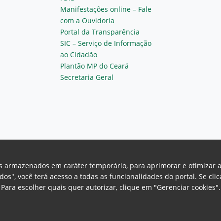
Manifestações online – Fale
com a Ouvidoria
Portal da Transparência
SIC – Serviço de Informação
ao Cidadão
Plantão MP do Ceará
Secretaria Geral
vos armazenados em caráter temporário, para aprimorar e otimizar 
odos", você terá acesso a todas as funcionalidades do portal. Se cl
Para escolher quais quer autorizar, clique em "Gerenciar cookies"
Ceará Procuradoria Geral de Justiça
H
a, 130 - Cambeba - CEP: 60.822-325