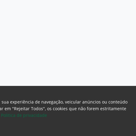
a sua experiência de navegação, veicular anúncios ou conteúdo
icar em "Rejeitar Todos", os cookies que não forem estritamente
.
Politica de privacidade
ome Page
Intranet
Webmail
Office 365