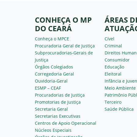
CONHEÇA O MP
ÁREAS D
DO CEARÁ
ATUAÇÃ
Conheça o MPCE
Cível
Procuradoria Geral de Justiça
Criminal
Subprocuradorias-Gerais de
Direitos Human
Justiça
Consumidor
Órgãos Colegiados
Educação
Corregedoria Geral
Eleitoral
Ouvidoria-Geral
Infância e Juve
ESMP – CEAF
Meio Ambiente
Procuradorias de Justiça
Patrimônio Públ
Promotorias de Justiça
Terceiro
Secretaria Geral
Saúde Pública
Secretarias Executivas
Centros de Apoio Operacional
Núcleos Especiais