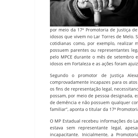
por meio da 17ª Promotoria de Justiça de
idosos que vivem no Lar Torres de Melo. 
cotidianas como, por exemplo, realizar 
possuem parentes ou representantes lega
pelo MPCE durante o mês de setembro em
idosos em Fortaleza e as ações foram aju
Segundo o promotor de Justiça Alexa
comprovadamente incapazes para os atos d
os fins de representação legal, necessit
possam, por meio de pessoa designada, exe
de demência e não possuem qualquer con
familiar”, aponta o titular da 17ª Promotori
O MP Estadual recebeu informações do La
estava sem representante legal, ape
incapacitante. Inicialmente, a Promoto