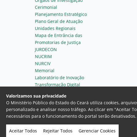
Órgãos de Investigação
Cerimonial
Planejamento Estratégico
Plano Geral de Atuação
Unidades Regionais
Mapa de Entrância das
Promotorias de Justiça
JURDECON
NUCRIM
NURCIV
Memorial
Laboratório de Inovação
Transformação Digital
Valorizamos sua privacidade
O Ministério Público do Estado do Ceará utiliza cookies, arqui
personalizado e analisar nosso tráfego. Ao clicar em "Aceitar T
necessários para o funcionamento do portal serão desativados. 
Ministério Público do Estado do 
Av. Gen. Afonso Albuquerque Lim
Aceitar Todos
Rejeitar Todos
Gerenciar Cookies
- Fortaleza, Ceará. Brasil