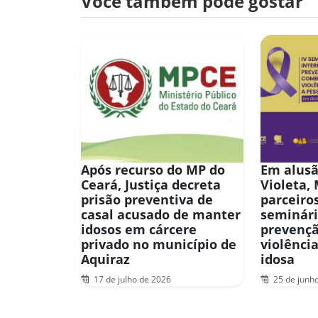
Você também pode gostar
Após recurso do MP do
Em alusã
Ceará, Justiça decreta
Violeta,
prisão preventiva de
parceiro
casal acusado de manter
seminári
idosos em cárcere
prevençã
privado no município de
violênci
Aquiraz
idosa
17 de julho de 2026
25 de junh