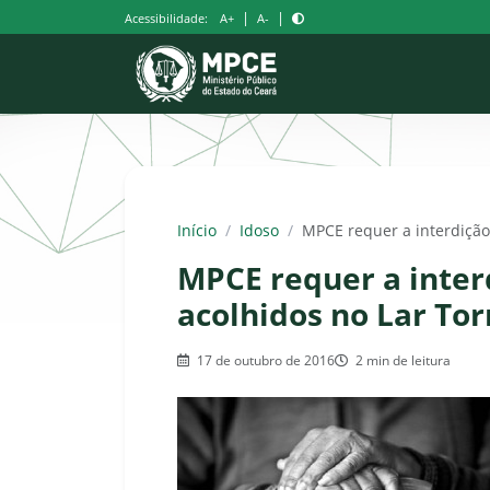
Pular
|
|
Acessibilidade:
A+
A-
para
o
conteúdo
Início
/
Idoso
/
MPCE requer a interdição
MPCE requer a inter
acolhidos no Lar Tor
17 de outubro de 2016
2 min de leitura