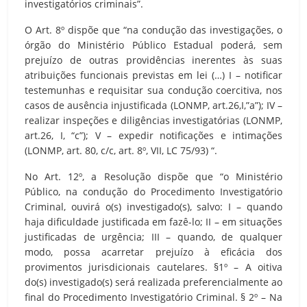
investigatórios criminais”.
O Art. 8º dispõe que “na condução das investigações, o
órgão do Ministério Público Estadual poderá, sem
prejuízo de outras providências inerentes às suas
atribuições funcionais previstas em lei (…) I – notificar
testemunhas e requisitar sua condução coercitiva, nos
casos de ausência injustificada (LONMP, art.26,I,”a”); IV –
realizar inspeções e diligências investigatórias (LONMP,
art.26, I, “c”); V – expedir notificações e intimações
(LONMP, art. 80, c/c, art. 8º, VII, LC 75/93) “.
No Art. 12º, a Resolução dispõe que “o Ministério
Público, na condução do Procedimento Investigatório
Criminal, ouvirá o(s) investigado(s), salvo: I – quando
haja dificuldade justificada em fazê-lo; II – em situações
justificadas de urgência; III – quando, de qualquer
modo, possa acarretar prejuízo à eficácia dos
provimentos jurisdicionais cautelares. §1º – A oitiva
do(s) investigado(s) será realizada preferencialmente ao
final do Procedimento Investigatório Criminal. § 2º – Na