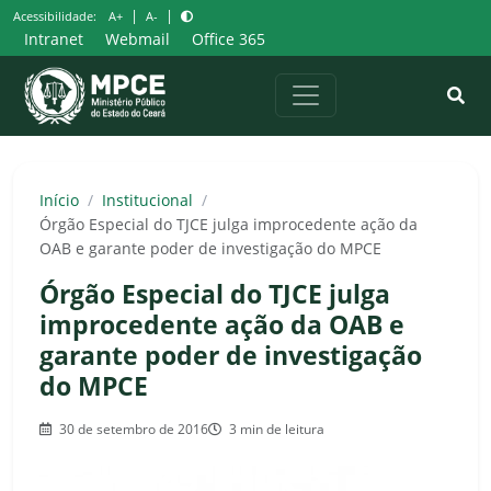
Pular
|
|
Acessibilidade:
A+
A-
para
Intranet
Webmail
Office 365
o
conteúdo
Início
/
Institucional
/
Órgão Especial do TJCE julga improcedente ação da
OAB e garante poder de investigação do MPCE
Órgão Especial do TJCE julga
improcedente ação da OAB e
garante poder de investigação
do MPCE
30 de setembro de 2016
3 min de leitura