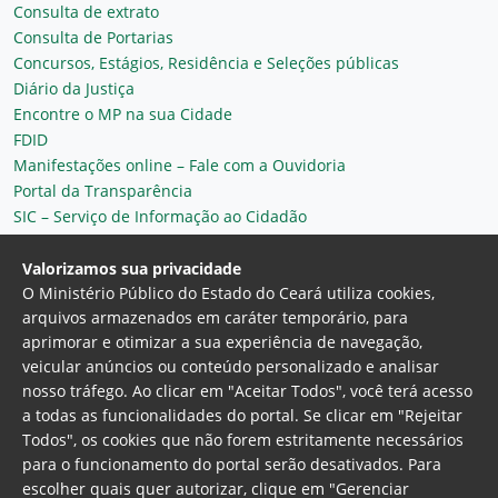
Consulta de extrato
Consulta de Portarias
Concursos, Estágios, Residência e Seleções públicas
Diário da Justiça
Encontre o MP na sua Cidade
FDID
Manifestações online – Fale com a Ouvidoria
Portal da Transparência
SIC – Serviço de Informação ao Cidadão
Plantão MP do Ceará
Secretaria Geral
Valorizamos sua privacidade
O Ministério Público do Estado do Ceará utiliza cookies,
arquivos armazenados em caráter temporário, para
aprimorar e otimizar a sua experiência de navegação,
veicular anúncios ou conteúdo personalizado e analisar
nosso tráfego. Ao clicar em "Aceitar Todos", você terá acesso
a todas as funcionalidades do portal. Se clicar em "Rejeitar
Todos", os cookies que não forem estritamente necessários
para o funcionamento do portal serão desativados. Para
Ministério Público do Estado do Ceará
escolher quais quer autorizar, clique em "Gerenciar
Procuradoria Geral de Justiça
Av. Gen. Afonso