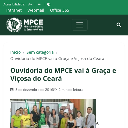
Pular
|
|
Acessibilidade:
A+
A-
para
Intranet
Webmail
Office 365
o
conteúdo
Início
/
Sem categoria
/
Ouvidoria do MPCE vai à Graça e Viçosa do Ceará
Ouvidoria do MPCE vai à Graça e
Viçosa do Ceará
8 de dezembro de 2016
2 min de leitura
A