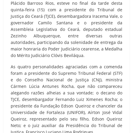
Plácido Barroso Rios, esteve no final da tarde desta
quinta-feira (15) com a presidente do Tribunal de
Justiça do Ceará (TJCE), desembargadora Iracema Vale, o
governador Camilo Santana e o presidente da
Assembleia Legislativa do Ceará, deputado estadual
Zezinho Albuquerque, entre diversas outras
autoridades, participando da solenidade de entrega da
maior honraria do Poder Judiciário cearense, a Medalha
do Mérito Judiciário Clóvis Beviláqua.
As quatro personalidades agraciadas com a comenda
foram a presidente do Supremo Tribunal Federal (STF)
e do Conselho Nacional de Justiça (CNJ), ministra
Cármen Lúcia Antunes Rocha, que não compareceu
alegando razões alheias a sua vontade; o decano do
TJCE, desembargador Fernando Luiz Ximenes Rocha; o
presidente da Fundação Edson Queiroz e chanceler da
Universidade de Fortaleza (UNIFOR), Aírton José Vidal
Queiroz, representado pelo seu filho, Edson Queiroz
Neto; e o juiz auxiliar da Presidência do Tribunal de
Justiça, Francisco Luciano Lima Rodrigues.