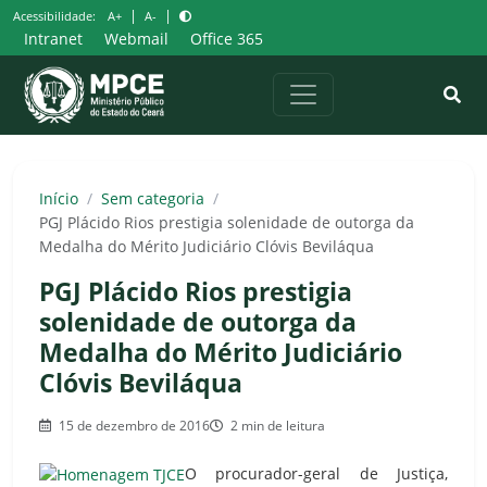
Pular
|
|
Acessibilidade:
A+
A-
para
Intranet
Webmail
Office 365
o
conteúdo
Início
/
Sem categoria
/
PGJ Plácido Rios prestigia solenidade de outorga da
Medalha do Mérito Judiciário Clóvis Beviláqua
PGJ Plácido Rios prestigia
solenidade de outorga da
Medalha do Mérito Judiciário
Clóvis Beviláqua
15 de dezembro de 2016
2 min de leitura
O procurador-geral de Justiça,