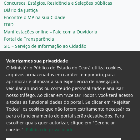
Concursos, Estágios, Residência e Seleções públicas
Diário da Justiça
Encontre o MP na sua Cidade
FDID
Manifestações online – Fale com a Ouvidoria
Portal da Transparência
SIC – Serviço de Informação ao Cidadão
Plantão MP do Ceará
Secretaria Geral
Valorizamos sua privacidade
O Ministério Público do Estado do Ceará utiliza cookies,
arquivos armazenados em caráter temporário, para
aprimorar e otimizar a sua experiência de navegação,
veicular anúncios ou conteúdo personalizado e analisar
nosso tráfego. Ao clicar em "Aceitar Todos", você terá acesso
a todas as funcionalidades do portal. Se clicar em "Rejeitar
Todos", os cookies que não forem estritamente necessários
para o funcionamento do portal serão desativados. Para
Ministério Público do Estado do Ceará
escolher quais quer autorizar, clique em "Gerenciar
Procuradoria Geral de Justiça
Av. Gen. Afonso
cookies".
Politica de privacidade
Albuquerque Lima, 130 - Cambeba - CEP:
60.822-325 - Fortaleza, Ceará. Brasil