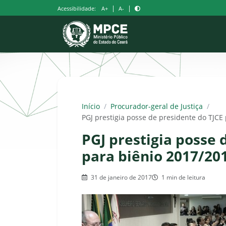
Pular
|
|
Acessibilidade:
A+
A-
para
o
conteúdo
Início
/
Procurador-geral de Justiça
/
PGJ prestigia posse de presidente do TJCE
PGJ prestigia posse 
para biênio 2017/20
31 de janeiro de 2017
1 min de leitura