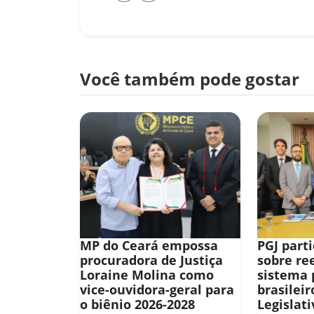
Você também pode gostar
MP do Ceará empossa
PGJ part
procuradora de Justiça
sobre re
Loraine Molina como
sistema 
vice-ouvidora-geral para
brasilei
o biênio 2026-2028
Legislat