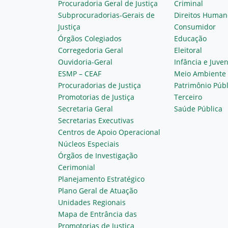
Procuradoria Geral de Justiça
Criminal
Subprocuradorias-Gerais de
Direitos Human
Justiça
Consumidor
Órgãos Colegiados
Educação
Corregedoria Geral
Eleitoral
Ouvidoria-Geral
Infância e Juve
ESMP – CEAF
Meio Ambiente
Procuradorias de Justiça
Patrimônio Públ
Promotorias de Justiça
Terceiro
Secretaria Geral
Saúde Pública
Secretarias Executivas
Centros de Apoio Operacional
Núcleos Especiais
Órgãos de Investigação
Cerimonial
Planejamento Estratégico
Plano Geral de Atuação
Unidades Regionais
Mapa de Entrância das
Promotorias de Justiça