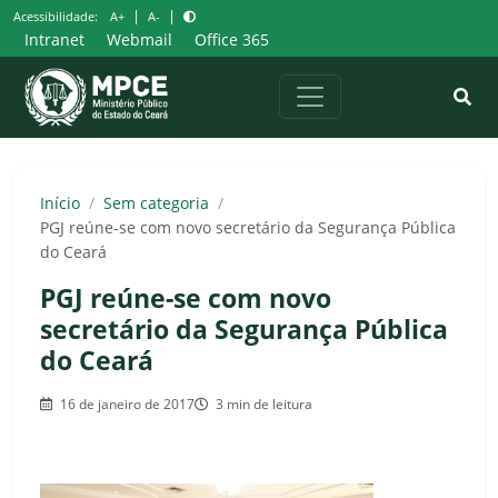
Pular
|
|
Acessibilidade:
A+
A-
para
Intranet
Webmail
Office 365
o
conteúdo
Início
/
Sem categoria
/
PGJ reúne-se com novo secretário da Segurança Pública
do Ceará
PGJ reúne-se com novo
secretário da Segurança Pública
do Ceará
16 de janeiro de 2017
3 min de leitura