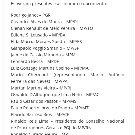
Estiveram presentes e assinaram o documento:
Rodrigo Janot – PGR
Cleandro Alves de Moura – MP/PI
Clenan Renault de Melo Pereira – MP/TO
Ediene S. Lousado – MP/BA
Elda Márcia Moraes Spedo – MP/ES
Gianpaolo Poggio Smanio – MP/SP
Jaime de Cassio Miranda – MPM
Leonardo Bessa – MPDFT
Luiz Gonzaga Martins Coelho – MP/MA
Mario Chermont (representando Marco Antônio
Ferreira das Neves) – MP/PA
Martan Martins Vieira – MP/RJ
Oswaldo D’Albuquerque Lima Neto – MP/AC
Paulo Cezar dos Passos – MP/MS
Paulo Roberto Jorge do Prado – MP/MT
Plácido Barroso Rios – MP/CE
Rinaldo Reis Lima – Presidente do Conselho Nacional
de Procuradores-Gerais e PGJ do MP/RN
Ronaldo Curado Fleury – MPT