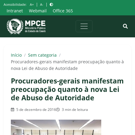
Pular
|
|
Acessibilidade:
A+
A-
para
Intranet
Webmail
Office 365
o
conteúdo
Início
/
Sem categoria
/
Procuradores-gerais manifestam preocupação quanto à
nova Lei de Abuso de Autoridade
Procuradores-gerais manifestam
preocupação quanto à nova Lei
de Abuso de Autoridade
5 de dezembro de 2016
3 min de leitura