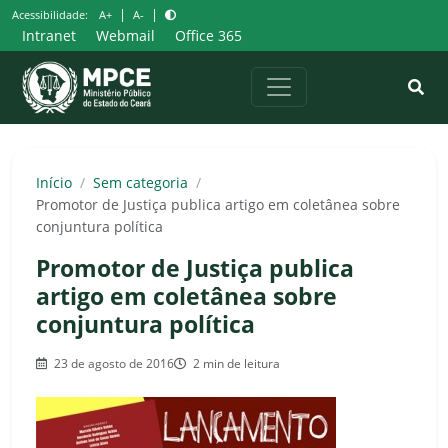
Pular
|
|
Acessibilidade:
A+
A-
para
Intranet
Webmail
Office 365
o
conteúdo
Início
/
Sem categoria
/
Promotor de Justiça publica artigo em coletânea sobre
conjuntura política
Promotor de Justiça publica
artigo em coletânea sobre
conjuntura política
23 de agosto de 2016
2 min de leitura